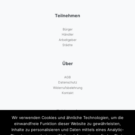
Teilnehmen
Bürger
Händler
Arbeitgeber
Städte
Über
AGB
Datenschutz
Widerrufsbelehrung
Kontakt
Zahlen mit
Wir verwenden Cookies und ähnliche Technologien, um die
einwandfreie Funktion dieser Website zu gewährleisten,
Inhalte zu personalisieren und Daten mittels eines Analytic-