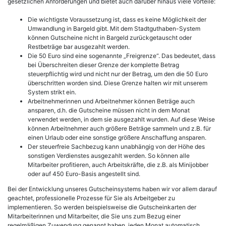
gesetzlichen Anforderungen und bietet auch darüber hinaus viele Vorteile:
Die wichtigste Voraussetzung ist, dass es keine Möglichkeit der
Umwandlung in Bargeld gibt. Mit dem Stadtguthaben-System
können Gutscheine nicht in Bargeld zurückgetauscht oder
Restbeträge bar ausgezahlt werden.
Die 50 Euro sind eine sogenannte „Freigrenze“. Das bedeutet, dass
bei Überschreiten dieser Grenze der komplette Betrag
steuerpflichtig wird und nicht nur der Betrag, um den die 50 Euro
überschritten worden sind. Diese Grenze halten wir mit unserem
System strikt ein.
Arbeitnehmerinnen und Arbeitnehmer können Beträge auch
ansparen, d.h. die Gutscheine müssen nicht in dem Monat
verwendet werden, in dem sie ausgezahlt wurden. Auf diese Weise
können Arbeitnehmer auch größere Beträge sammeln und z.B. für
einen Urlaub oder eine sonstige größere Anschaffung ansparen.
Der steuerfreie Sachbezug kann unabhängig von der Höhe des
sonstigen Verdienstes ausgezahlt werden. So können alle
Mitarbeiter profitieren, auch Arbeitskräfte, die z.B. als Minijobber
oder auf 450 Euro-Basis angestellt sind.
Bei der Entwicklung unseres Gutscheinsystems haben wir vor allem darauf
geachtet, professionelle Prozesse für Sie als Arbeitgeber zu
implementieren. So werden beispielsweise die Gutscheinkarten der
Mitarbeiterinnen und Mitarbeiter, die Sie uns zum Bezug einer
regelmäßigen Zuwendung genannt haben, jeden Monat automatisch